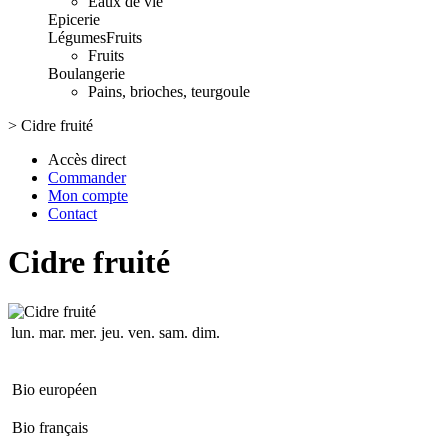
Eaux de vie
Epicerie
Légumes
Fruits
Fruits
Boulangerie
Pains, brioches, teurgoule
>
Cidre fruité
Accès direct
Commander
Mon compte
Contact
Cidre fruité
lun.
mar.
mer.
jeu.
ven.
sam.
dim.
Bio européen
Bio français